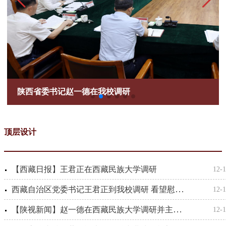
陕西高校支持西藏民族大学学科专业建设框架协议签约仪
陕西高校支持西藏民族大学学科专业建设框架协议签约仪
陕西省高校“一校帮一院”工作联席会议
西藏自治区党委书记王君正到我校调研
陕西省委书记赵一德在我校调研
陕西高校支持西藏民族大学学科专业建设框架协议签订
陕西省高校“一校帮一院”工作联席会议
西藏自治区党委书记王君正到我校调研
现场
领导合影
顶层设计
【西藏日报】王君正在西藏民族大学调研
12-
西藏自治区党委书记王君正到我校调研 看望慰问师生
12-
【陕视新闻】赵一德在西藏民族大学调研并主持召开省援藏工作专题会议时强调大力支持学校发展 扎实做好援藏工作为西藏长治久安和高质量发展作出陕西贡献 邢善萍出席
12-