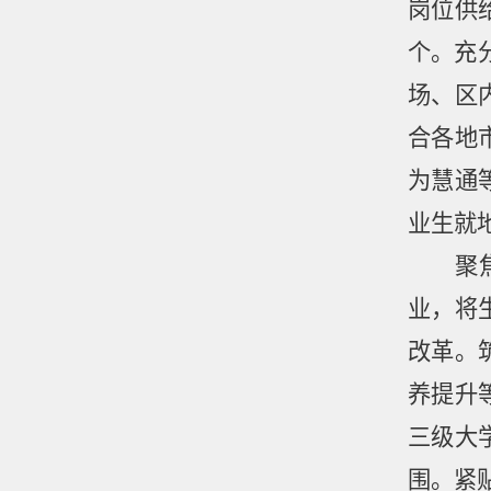
岗位供
个。充
场、区
合各地
为慧通
业生就
聚
业，将
改革。
养提升
三级大
围。紧