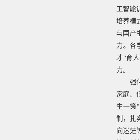
工智能
培养模
与国产
力。各
才
”
育人
力。
强
家庭、
生一策
”
制，扎
向迷茫