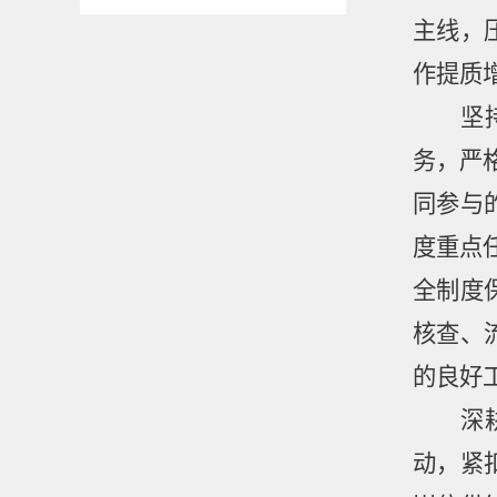
主线，
作提质
坚
务，严
同参与
度重点
全制度
核查、
的良好
深
动，紧