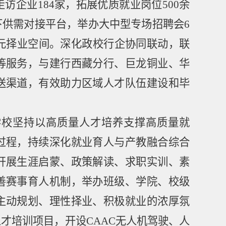
走访企业
184
家，拓展优质就业岗位
500
余
下供需对接平台，举办大中型专场招聘会
6
元择业空间。深化政校行企协同联动，联
等服务，与建行西藏分行、巨龙铜业、华
送渠道，有效助力区域人才队伍建设和毕
学校坚持以高质量人才培养支撑高质量就
过程，持续深化就业育人与产教融合综合
开展生涯启蒙、政策解读、求职实训、素
善赛事育人机制，举办班级、学院、校级
主动规划、理性择业、积极就业的浓厚氛
人才培训项目，开设
CAAC
无人机驾驶、人