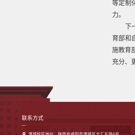
等定制
力。
下
育部和
施教育
充分、
联系方式
渭城校区地址：陕西省咸阳市渭城区文汇东路6号