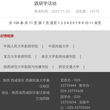
践研学活动
发表时间：2025-11-25
浏览量：
13173
共 106 条 共 11 页 第 1 页 首页 1
2
3
4
5
6
7
8
9
10
>>
末页
友情链接
中国人民大学新闻学院
|
中国传媒大学
|
复旦大学新闻学院
|
南京大学新闻传播学院
|
陕西师范大学新闻与传播学院
|
西安交通大学
|
党政办：029-
陕西 西咸新区 西藏民族大学秦
33755444 教学办：
汉校区
029-33755428
地址：陕西省西咸新区秦汉新城
团学办：029-
兰池四路
33755654 实验中
心：029-33755934